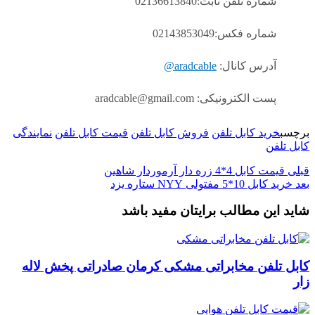
شماره تلفن ثابت:02136613840
شماره فکس:02143853049
آدرس کانال:
aradcable@
پست الکترونیکی: aradcable@gmail.com
برچسب
خرید کابل تلفن
فروش کابل تلفن
قیمت کابل تلفن
نمایندگی
کابل تلفن
قبلی
قیمت کابل 4*4 زره دار آرموردار شاهین
بعد
خرید کابل 10*5 مفتولی NYY ستاره یزد
شاید این مطالب برایتان مفید باشد
کابل تلفن مخابراتی مشکی کرمان صادراتی پخش لاله
زار