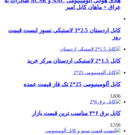
هادی هوایی آلومینیومی AAC و ACSR صادرات به
عراق + ماهان کابل امیر
کابل اردستان 2.5*3 لاستیکی نسوز لیست قیمت
روز
کابل 1.5*2 لاستیکی اردستان مرکز خرید
کابل آلومینیومی 25*2 تک فاز قیمت عمده
3,836
کابل برق ۶*۲ مناسب ترین قیمت بازار
3,556