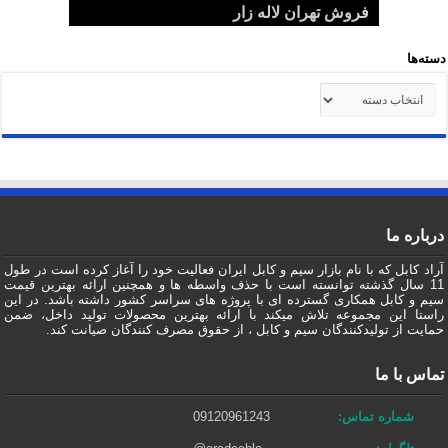
کابل 1.5*2 لاستیکی اردستان مرکز خرید
قیمت روز
صادرات ماهان کابل
فروش تهران لاله زار
صادرات به عراق + ماهان کابل امیر
دسته‌ها
دسته‌ها
درباره ما
آراد کابل که با نام بازار سیم و کابل ایران فعالیت خود را آغاز کرده است در طول
11 سال گذشته توانسته است با حذف واسطه ها و همچنین ارائه بهترین قیمت
سیم و کابل همکاری گسترده ای با پروژه های سراسر کشور داشته باشد. در این
راستا این مجموعه تلاش میکند با ارائه بهترین محصولات تولید داخل، ضمن
حمایت از تولیدکنندگان سیم و کابل ، از حقوق مصرف کنندگان صیانت کند.
تماس با ما
شماره تماس:
09120961243