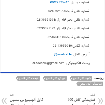
شماره موبایل:
09129425417
شماره تلفن ثابت:02133911013
شماره تلفن دفتر لاله زار :02136871294
شماره تلفن دفتر لاله زار :02136871072
شماره تلفن ثابت:02136613840
شماره فکس:02143853049
آدرس کانال:
aradcable@
پست الکترونیکی: aradcable@gmail.com
برچسب
خرید کابل تلفن
فروش کابل تلفن
قیمت کابل تلفن
نمایندگی کابل تلفن
قبلی
بعد
نمایندگی کابل 300
کابل آلومینیومی مسین