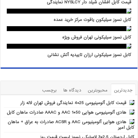
قیمت کابل افشان شیلد دار NYSLCY نمایندگی
کابل نسوز سیلیکون یاقوت مرکز خرید عمده
کابل نسوز سیلیکونی تهران فروش ویژه
کابل نسوز سیلیکونی ارزان تاییدیه آتش نشانی
جدیدترین
محبوبترین
دیدگاه ها
برچسب
قیمت کابل آلومینیومی 25*4 نمایندگی فروش تهران لاله زار
هادی آلومینیومی هوایی 50*1 AAC و AAAC صادرات ماهان کابل
هادی هوایی آلومینیومی AAC و ACSR صادرات به عراق + ماهان
کابل امیر
کابل اردستان 2.5*3 لاستیکی نسوز لیست قیمت روز