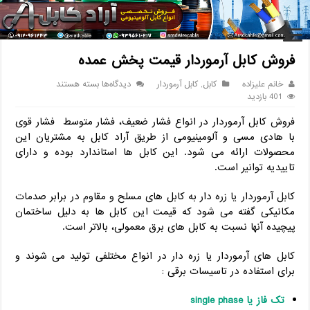
خانه
/
کابل
/
فروش کابل آرموردار قیمت پخش عمده
فروش کابل آرموردار قیمت پخش عمده
برای
خانم علیزاده
کابل
,
کابل آرموردار
دیدگاه‌ها
بسته هستند
فروش
401 بازدید
کابل
فروش کابل آرموردار در انواع فشار ضعیف، فشار متوسط فشار قوی
آرموردار
قیمت
با هادی مسی و آلومینیومی از طریق آراد کابل به مشتریان این
پخش
محصولات ارائه می شود. این کابل ها استاندارد بوده و دارای
عمده
تاییدیه توانیر است.
کابل آرموردار یا زره دار به کابل های مسلح و مقاوم در برابر صدمات
مکانیکی گفته می شود که قیمت این کابل ها به دلیل ساختمان
پیچیده آنها نسبت به کابل های برق معمولی، بالاتر است.
کابل های آرموردار یا زره دار در انواع مختلفی تولید می شوند و
برای استفاده در تاسیسات برقی :
تک فاز یا single phase