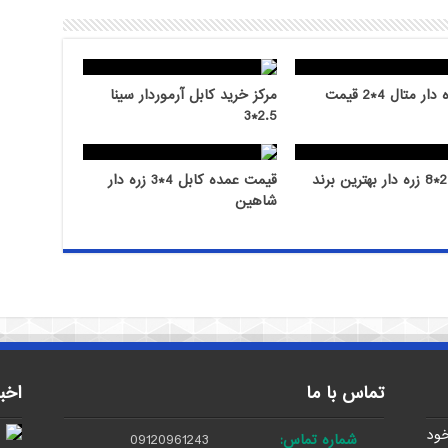
کابل زره دار متال 4*2 قیمت
مرکز خرید کابل آرموردار سینا
2.5*3
قیمت عمده کابل 4*3 زره دار
شاهین
تماس با ما
اخب
خود
شماره تماس:
09120961243