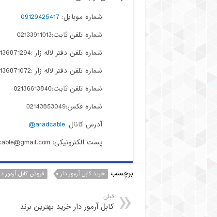
شماره موبایل:
09129425417
شماره تلفن ثابت:02133911013
شماره تلفن دفتر لاله زار :02136871294
شماره تلفن دفتر لاله زار :02136871072
شماره تلفن ثابت:02136613840
شماره فکس:02143853049
آدرس کانال:
aradcable@
پست الکترونیکی: aradcable@gmail.com
برچسب
خرید کابل آرمور دار
فروش کابل آرمور دا
قبلی
کابل آرمور دار خرید بهترین برند