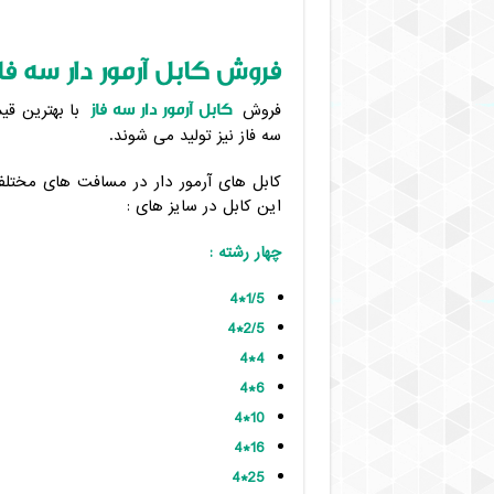
فروش کابل آرمور دار سه فا
کابل آرمور دار سه فاز
فروش
با بهترین قیم
سه فاز نیز تولید می شوند.
کابل های آرمور دار در مسافت های مختلف 
این کابل در سایز های :
چهار رشته :
1/5*4
2/5*4
4*4
6*4
10*4
16*4
25*4