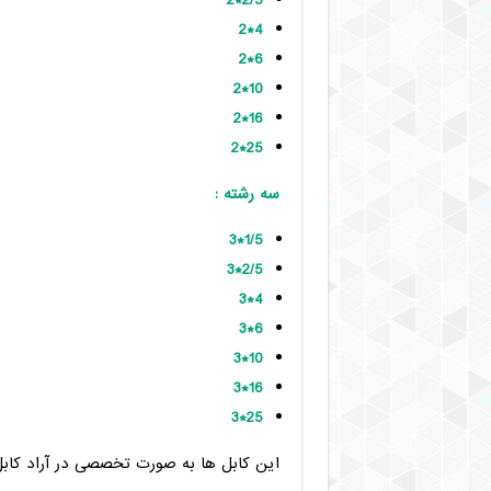
2/5*2
4*2
6*2
10*2
16*2
25*2
سه رشته :
1/5*3
2/5*3
4*3
6*3
10*3
16*3
25*3
این کابل ها به صورت تخصصی در آراد کاب