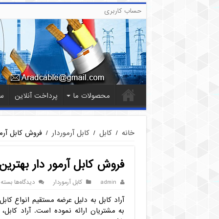
حساب کاربری
محصولات ما
پرداخت آنلاین
س
خانه
/
کابل
/
کابل آرموردار
/
فروش کابل آرمو
فروش کابل آرمور دار بهترین 
برای
admin
کابل آرموردار
دیدگاه‌ها
بسته
فروش
آراد کابل به دلیل عرضه مستقیم انواع کابل آ
کابل
آرمور
به مشتریان ارائه نموده است. آراد کابل، 
دار