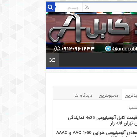
دترین
محبوبترین
دیدگاه ها
سب
قیمت کابل آلومینیومی 25*4 نمایندگی
تهران لاله زار
هادی آلومینیومی هوایی 50*1 AAC و AAAC