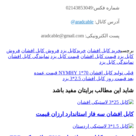
شماره فکس:02143853049
آدرس کانال:
aradcable@
پست الکترونیکی: aradcable@gmail.com
برچسب
خرید کابل افشان
خریدکابل یزد
فروش کابل افشان
فروش
کابل یزد
قیمت کابل افشان
قیمت کابل یزد
نمایندگی کابل افشان
نمایندگی کابل یزد
قبلی
تولید کابل افشان 70*1 NYMHY قیمت عمده
بعد
قیمت روز کابل افشان 2.5*3 یزد
شاید این مطالب برایتان مفید باشد
کابل افشان سه فاز استاندارد ارزان قیمت