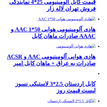
قیمت کابل آلومینیومی 25*4 نمایندگی
فروش تهران لاله زار
هادی آلومینیومی هوایی 50*1 AAC و
AAAC صادرات ماهان کابل
هادی هوایی آلومینیومی AAC و ACSR
صادرات به عراق + ماهان کابل امیر
کابل اردستان 2.5*3 لاستیکی نسوز
لیست قیمت روز