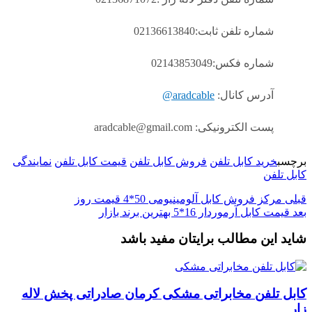
شماره تلفن ثابت:02136613840
شماره فکس:02143853049
آدرس کانال:
aradcable@
پست الکترونیکی: aradcable@gmail.com
برچسب
خرید کابل تلفن
فروش کابل تلفن
قیمت کابل تلفن
نمایندگی
کابل تلفن
قبلی
مرکز فروش کابل آلومینیومی 50*4 قیمت روز
بعد
قیمت کابل آرموردار 16*5 بهترین برند بازار
شاید این مطالب برایتان مفید باشد
کابل تلفن مخابراتی مشکی کرمان صادراتی پخش لاله
زار