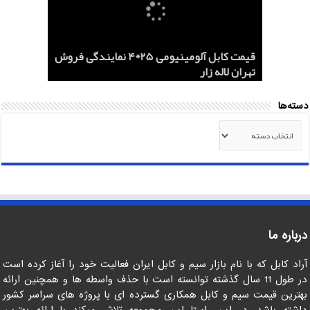
هادی هوایی آلومینیومی AAC و ACSR
کابل اردستان 2.5*3 لاستیکی نسوز لیست
هادی آلومینیومی هوایی 50*1 AAC و AAAC
قیمت کابل آلومینیومی 25*4 نمایندگی فروش
کابل 1.5*2 لاستیکی اردستان مرکز خرید
قیمت روز
تهران لاله زار
صادرات ماهان کابل
صادرات به عراق + ماهان کابل امیر
دسته‌ها
دسته‌ها
درباره ما
آراد کابل که با نام بازار سیم و کابل ایران فعالیت خود را آغاز کرده است
در طول 11 سال گذشته توانسته است با حذف واسطه ها و همچنین ارائه
بهترین قیمت سیم و کابل همکاری گسترده ای با پروژه های سراسر کشور