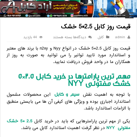
خانه
/
کابل
/
قیمت روز کابل 2.5*5 خشک
قیمت روز کابل 2.5*5 خشک
برای
admin
کابل
دیدگاه‌ها
بسته هستند
44 بازدید
قیمت
قیمت روز کابل 2.5*5 خشک در انواع Nyy و n2xy با برند های معتبر
روز
کابل
و استاندارد مورد تایید توانیر را می توانید به صورت به روز از
2.5*5
همکاران ما در واحد فروش دریافت نمایید.
خشک
مهم ترین پارامترها در خرید کابل 2.5*5
خشک مفتولی
NYY
سیم و کابل
با توجه به اهمیت نقش
این محصولات مشمول
استاندارد اجباری بوده و ویژگی های کیفی آن ها می بایستی منطبق
با الزامات استاندارد باشد.
یکی از مهم ترین پارامترهایی که باید در خرید کابل
2.5 *5 خشک
مفتولی
NYY
در نظر گرفت اهمیت استاندارد کابل می باشد.