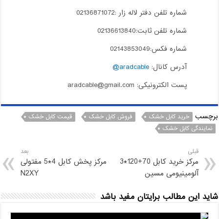
شماره تلفن دفتر لاله زار :02136871072
شماره تلفن ثابت:02136613840
شماره فکس:02143853049
آدرس کانال:
aradcable@
پست الکترونیکی: aradcable@gmail.com
برچسب
خرید کابل خشک
فروش کابل خشک
قیمت کابل خشک
نمایندگی کابل خشک
قبلی
بعد
مرکز خرید کابل 70+120*3
مرکز پخش کابل 4*5 مفتولی
آلومینیومی مسین
N2XY
شاید این مطالب برایتان مفید باشد