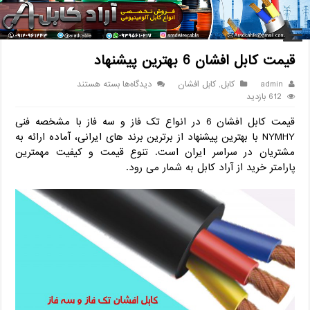
خانه
/
کابل
/
قیمت کابل افشان 6 بهترین پیشنهاد
قیمت کابل افشان 6 بهترین پیشنهاد
برای
admin
کابل
,
کابل افشان
دیدگاه‌ها
بسته هستند
قیمت
612 بازدید
کابل
قیمت کابل افشان 6 در انواع تک فاز و سه فاز با مشخصه فنی
افشان
6
NYMHY با بهترین پیشنهاد از برترین برند های ایرانی، آماده ارائه به
بهترین
مشتریان در سراسر ایران است. تنوع قیمت و کیفیت مهمترین
پیشنهاد
پارامتر خرید از آراد کابل به شمار می رود.