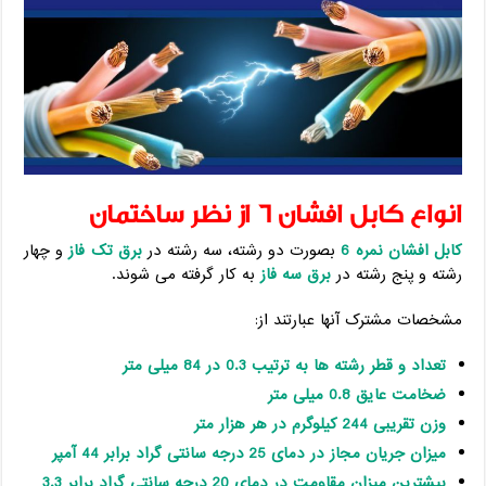
انواع کابل افشان 6 از نظر ساختمان
کابل افشان نمره 6
بصورت دو رشته، سه رشته در
برق تک فاز
و چهار
رشته و پنج رشته در
برق سه فاز
به کار گرفته می شوند.
مشخصات مشترک آنها عبارتند از:
تعداد و قطر رشته ها به ترتیب 0.3 در 84 میلی متر
ضخامت عایق 0.8 میلی متر
وزن تقریبی 244 کیلوگرم در هر هزار متر
میزان جریان مجاز در دمای 25 درجه سانتی گراد برابر 44 آمپر
بیشترین میزان مقاومت در دمای 20 درجه سانتی گراد برابر 3.3