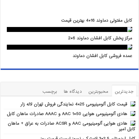
کابل مفتولی دماوند 16*4 بهترین قیمت
مرکز پخش کابل افشان دماوند 6*2
عمده فروشی کابل افشان دماوند
جدیدترین
محبوبترین
دیدگاه ها
برچسب
قیمت کابل آلومینیومی 25*4 نمایندگی فروش تهران لاله زار
هادی آلومینیومی هوایی 50*1 AAC و AAAC صادرات ماهان کابل
هادی هوایی آلومینیومی AAC و ACSR صادرات به عراق + ماهان
کابل امیر
کابل اردستان 2.5*3 لاستیکی نسوز لیست قیمت روز