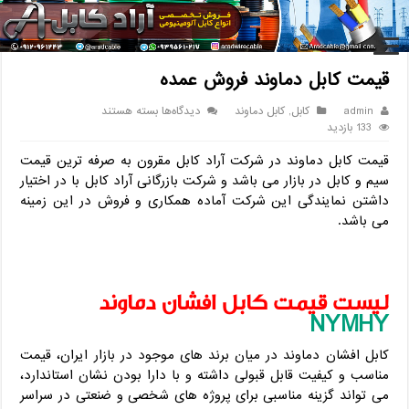
خانه
/
کابل
/
قیمت کابل دماوند فروش عمده
قیمت کابل دماوند فروش عمده
برای
admin
کابل
,
کابل دماوند
دیدگاه‌ها
بسته هستند
قیمت
133 بازدید
کابل
قیمت کابل دماوند در شرکت آراد کابل مقرون به صرفه ترین قیمت
دماوند
فروش
سیم و کابل در بازار می باشد و شرکت بازرگانی آراد کابل با در اختیار
عمده
داشتن نمایندگی این شرکت آماده همکاری و فروش در این زمینه
می باشد.
لیست قیمت کابل افشان دماوند
NYMHY
کابل افشان دماوند در میان برند های موجود در بازار ایران، قیمت
مناسب و کیفیت قابل قبولی داشته و با دارا بودن نشان استاندارد،
می تواند گزینه مناسبی برای پروژه های شخصی و ضنعتی در سراسر