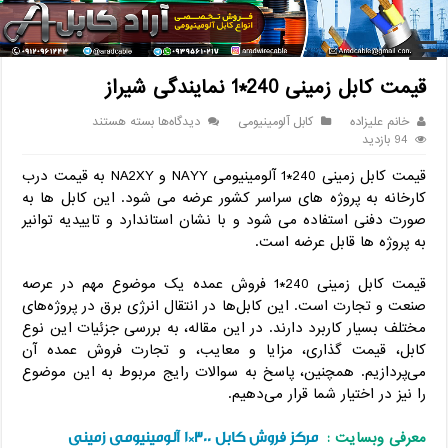
خانه
/
کابل
/
کابل آلومینیومی
/
قیمت کابل زمینی 240*1 نمایندگی شیراز
قیمت کابل زمینی 240*1 نمایندگی شیراز
برای
خانم علیزاده
کابل آلومینیومی
دیدگاه‌ها
بسته هستند
قیمت
94 بازدید
کابل
قیمت کابل زمینی 240*1 آلومینیومی NAYY و NA2XY به قیمت درب
زمینی
240*1
کارخانه به پروژه های سراسر کشور عرضه می شود. این کابل ها به
نمایندگی
صورت دفنی استفاده می شود و با نشان استاندارد و تاییدیه توانیر
شیراز
به پروژه ها قابل عرضه است.
قیمت کابل زمینی 240*1 فروش عمده یک موضوع مهم در عرصه
صنعت و تجارت است. این کابل‌ها در انتقال انرژی برق در پروژه‌های
مختلف بسیار کاربرد دارند. در این مقاله، به بررسی جزئیات این نوع
کابل، قیمت‌ گذاری، مزایا و معایب، و تجارت فروش عمده آن
می‌پردازیم. همچنین، پاسخ به سوالات رایج مربوط به این موضوع
را نیز در اختیار شما قرار می‌دهیم.
مرکز فروش کابل 300*1 آلومینیومی زمینی
معرفی وبسایت :