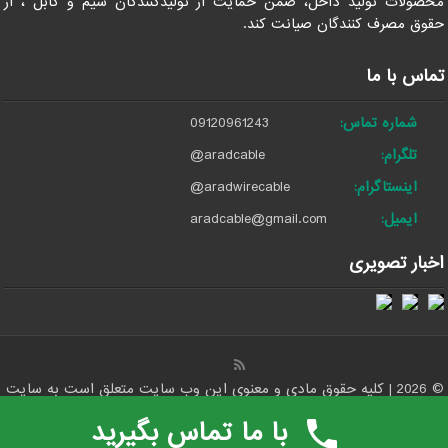
محصولات تولید داخل، ضمن حمایت از تولیدکنندگان سیم و کابل ، از
حقوق مصرف کنندگان صیانت کند.
تماس با ما
شماره تماس:
09120961243
تلگرام:
@aradcable
اینستاگرام:
@aradwirecable
ایمیل:
aradcable@gmail.com
اخبار تصویری
© 2026 | کلیه حقوق مادی و معنوی این وب سایت متعلق است به سایت
مرکز پخش عمده کابل آلومینیومی و برق در ایران - آراد کابل
با ما تماس بگیرید
صادرات کالا با آرادبرندینگ