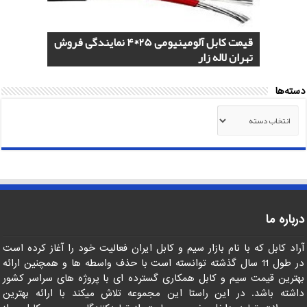
هادی هوایی آلومینیومی AAC و ACSR
کابل اردستان 2.5*3 لاستیکی نسوز لیست
هادی آلومینیومی هوایی 50*1 AAC و AAAC
قیمت کابل آلومینیومی 25*4 نمایندگی فروش
کابل 1.5*2 لاستیکی اردستان مرکز خرید
قیمت روز
تهران لاله زار
صادرات ماهان کابل
صادرات به عراق + ماهان کابل امیر
دسته‌ها
دسته‌ها
درباره ما
آراد کابل که با نام بازار سیم و کابل ایران فعالیت خود را آغاز کرده است
در طول 11 سال گذشته توانسته است با حذف واسطه ها و همچنین ارائه
بهترین قیمت سیم و کابل همکاری گسترده ای با پروژه های سراسر کشور
داشته باشد. در این راستا این مجموعه تلاش میکند با ارائه بهترین