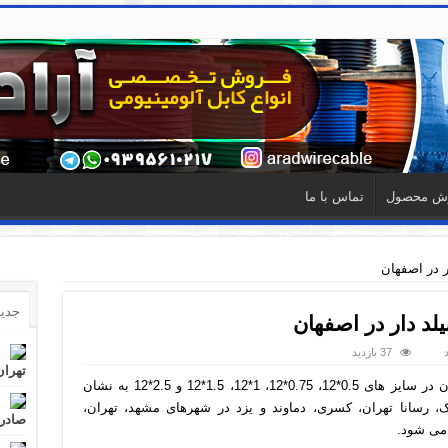
ش محصول
تماس با ما
جدید
37 بازدید
تهران
قیمت کابل فرمان 12رشته شیلد دار در اصفهان در سایز های 0.5*12، 0.75*12، 1*12، 1.5*12 و 2.5*12 به نشان
راک، رسانا تهران، کسری، دماوند و یزد در شهرهای مشهد، تهران،
صادرا
 می شود.