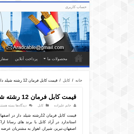
حساب کاربری
محصولات ما
پرداخت آنلاین
سفار
خانه
/
کابل
/
قیمت کابل فرمان 12 رشته شیلد دار در اصفهان
قیمت کابل فرمان 12 رشته شیلد دار در اصفهان
برای
خانم علیزاده
کابل
دیدگاه‌ها
بسته هستند
قیمت
کابل
فرمان
12
استاندارد در آراد کابل با برند های رسانا ا
رشته
شیلد
اصفهان،تبریز، شیراز، اهواز به مشتریان عرضه
دار