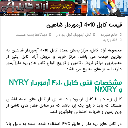
خانه
/
کابل
/
کابل آرموردار
/
قیمت کابل 10*4 آرموردار شاهین
قیمت کابل 10*4 آرموردار شاهین
برای
خانم علیزاده
کابل آرموردار
,
کابل زره دار
دیدگاه‌ها
بسته هستند
قیمت
333 بازدید
کابل
مجموعه آراد کابل، مرکز پخش عمده کابل 10*4 آرموردار شاهین به
10*4
آرموردار
بهترین قیمت می باشد. مرکز خرید و فروش آراد کابل یکی از
شاهین
معتبرترین مراکز فروش، تامین و توزیع انواع کابل های زره دار(آرمور
دار) با سایز های متنوع می باشد.
مشخصات فنی کابل 10*4 آرموردار
NYRY
و
N2XRY
کابل زره دار یا کابل آرموردار دسته ای از کابل های نیمه افشان
هستند که باید دارای یک زره باشد که در مقابل فشار های ناشی از
وزن زمین و ضربات احتمالی جلوگیری کند..
در کابل های زره دار از عایق PVC استفاده شده است به دلیل بالا