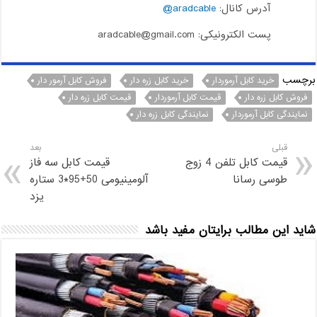
آدرس کانال:
aradcable@
پست الکترونیکی: aradcable@gmail.com
برچسب
خرید کابل آرموردار
خرید کابل زره دار
فروش کابل آرمور دار
فروش کابل زره دار
قیمت کابل آرموردار
قیمت کابل زره دار
نمایندگی کابل آرموردار
نمایندگی کابل زره دار
قبلی
بعد
قیمت کابل تلفن 4 زوج
قیمت کابل سه فاز
طوسی رسانا
آلومینیومی 50+95*3 ستاره
یزد
شاید این مطالب برایتان مفید باشد