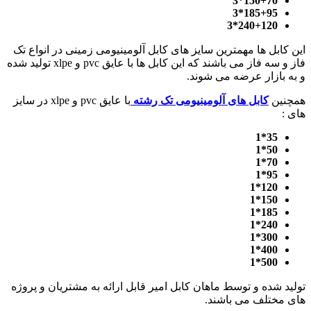
150+70*3
185+95*3
240+120*3
این کابل ها مهمترین سایز های کابل آلومینیومی زمینی در انواع تک
فاز و سه فاز می باشند که این کابل ها با عایق pvc و xlpe تولید شده
و به بازار عرضه می شوند.
همچنین
کابل های آلومینیومی تک رشته
با عایق pvc و xlpe در سایز
های :
35*1
50*1
70*1
95*1
120*1
150*1
185*1
240*1
300*1
400*1
500*1
تولید شده و توسط ماهان کابل امیر قابل ارائه به مشتریان و پروژه
های مختلف می باشند.