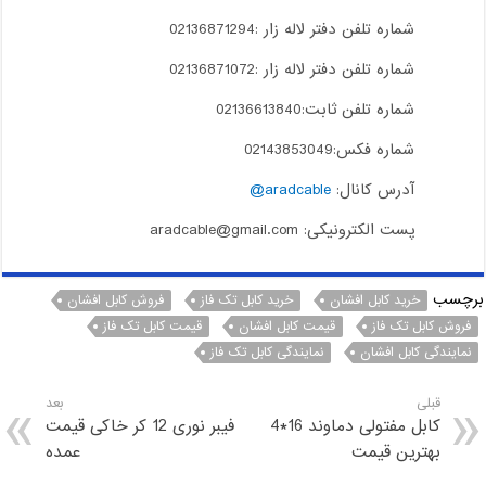
شماره تلفن دفتر لاله زار :02136871294
شماره تلفن دفتر لاله زار :02136871072
شماره تلفن ثابت:02136613840
شماره فکس:02143853049
آدرس کانال:
aradcable@
پست الکترونیکی: aradcable@gmail.com
برچسب
خرید کابل افشان
خرید کابل تک فاز
فروش کابل افشان
فروش کابل تک فاز
قیمت کابل افشان
قیمت کابل تک فاز
نمایندگی کابل افشان
نمایندگی کابل تک فاز
قبلی
بعد
کابل مفتولی دماوند 16*4
فیبر نوری 12 کر خاکی قیمت
بهترین قیمت
عمده