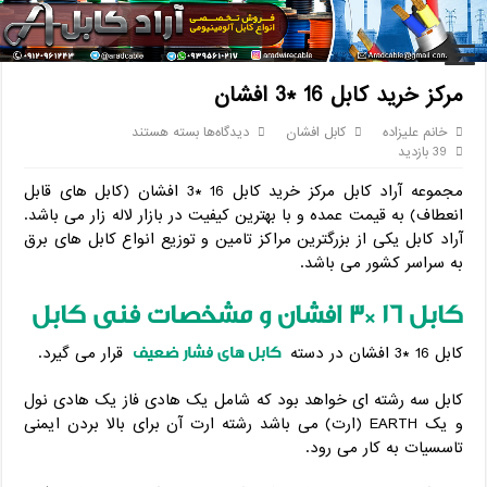
خانه
/
کابل
/
کابل افشان
/
مرکز خرید کابل 16 *3 افشان
مرکز خرید کابل 16 *3 افشان
برای
خانم علیزاده
کابل افشان
دیدگاه‌ها
بسته هستند
مرکز
39 بازدید
خرید
مجموعه آراد کابل مرکز خرید کابل 16 *3 افشان (کابل های قابل
کابل
16
انعطاف) به قیمت عمده و با بهترین کیفیت در بازار لاله زار می باشد.
*3
آراد کابل یکی از بزرگترین مراکز تامین و توزیع انواع کابل های برق
افشان
به سراسر کشور می باشد.
کابل
16
*3
افشان و مشخصات فنی کابل
کابل های فشار ضعیف
کابل 16 *3 افشان در دسته
قرار می گیرد.
کابل سه رشته ای خواهد بود که شامل یک هادی فاز یک هادی نول
و یک EARTH (ارت) می باشد رشته ارت آن برای بالا بردن ایمنی
تاسسیات به کار می رود.