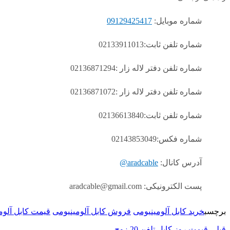
شماره موبایل:
09129425417
شماره تلفن ثابت:02133911013
شماره تلفن دفتر لاله زار :02136871294
شماره تلفن دفتر لاله زار :02136871072
شماره تلفن ثابت:02136613840
شماره فکس:02143853049
آدرس کانال:
aradcable@
پست الکترونیکی: aradcable@gmail.com
برچسب
خرید کابل آلومینیومی
فروش کابل آلومینیومی
قیمت کابل آلوم
قبلی
قیمت روز کابل تلفن 20 زوج