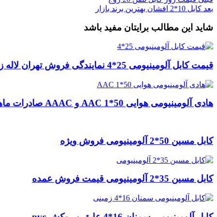
بعد
کابل 10*2 افشان بهترین برند بازار
شاید این مطالب برایتان مفید باشد
قیمت کابل آلومینیومی 25*4 نمایندگی فروش تهران لاله زار
هادی آلومینیومی هوایی 50*1 AAC و AAAC صادرات ماهان کابل
کابل مسین 50*2 آلومینیومی فروش ویژه
کابل مسین 35*2 آلومینیومی قیمت فروش عمده
کابل آلومینیومی سمنان 16*4 عایق و روکش pvc