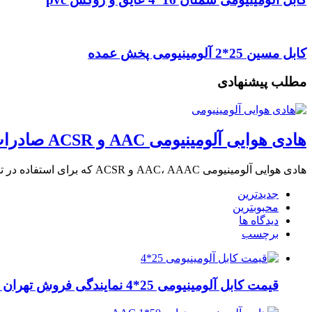
کابل مسین 25*2 آلومینیومی پخش عمده
مطلب پیشنهادی
هادی هوایی آلومینیومی AAC و ACSR صادرات به عراق + ماهان کابل امیر
هادی هوایی آلومینیومی AAC، AAAC و ACSR که برای استفاده در توزیع و انتقال برق …
جدیدترین
محبوبترین
دیدگاه ها
برچسب
قیمت کابل آلومینیومی 25*4 نمایندگی فروش تهران لاله زار