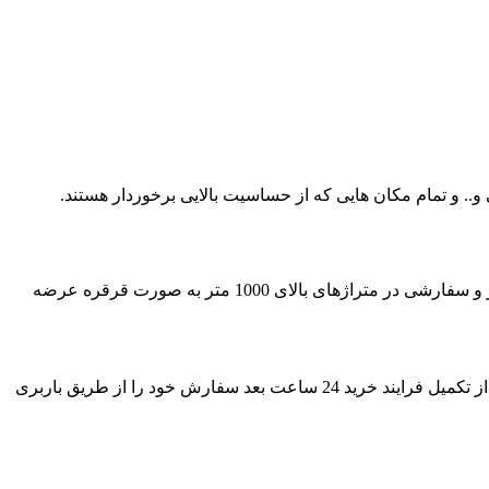
.. و تمام مکان هایی که از حساسیت بالایی برخوردار هستند.
کابل افشان 4*2 به صورت کلاف های 100 متری قابل عرضه به مشتریان عزیز می باشد ولی مطابق درخواست خریدار برای متراژهای بالاتر و سفارشی در متراژهای بالای 1000 متر به صورت قرقره عرضه
مشتریان از سراسر ایران می توانند سفارش خرید انواع کابل افشان 4*2 به قیمت عمده را از طریق واحد فروش آراد کابل ثبت نمایند و پس از تکمیل فرایند خرید 24 ساعت بعد سفارش خود را از طریق باربری