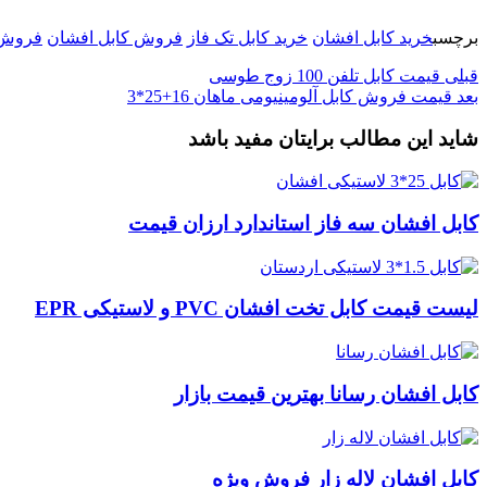
برچسب
خرید کابل افشان
خرید کابل تک فاز
فروش کابل افشان
فروش 
قبلی
قیمت کابل تلفن 100 زوج طوسی
بعد
قیمت فروش کابل آلومینیومی ماهان 16+25*3
شاید این مطالب برایتان مفید باشد
کابل افشان سه فاز استاندارد ارزان قیمت
لیست قیمت کابل تخت افشان PVC و لاستیکی EPR
کابل افشان رسانا بهترین قیمت بازار
کابل افشان لاله زار فروش ویژه