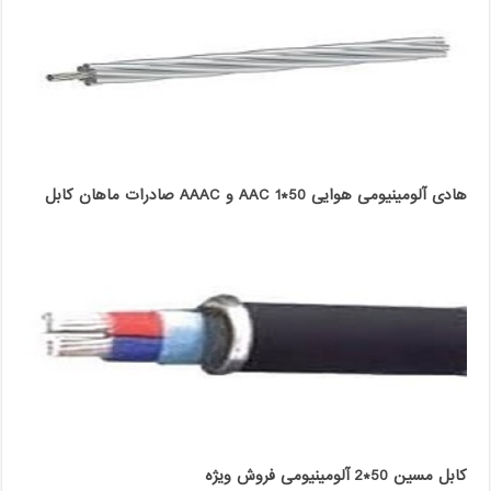
هادی آلومینیومی هوایی 50*1 AAC و AAAC صادرات ماهان کابل
کابل مسین 50*2 آلومینیومی فروش ویژه