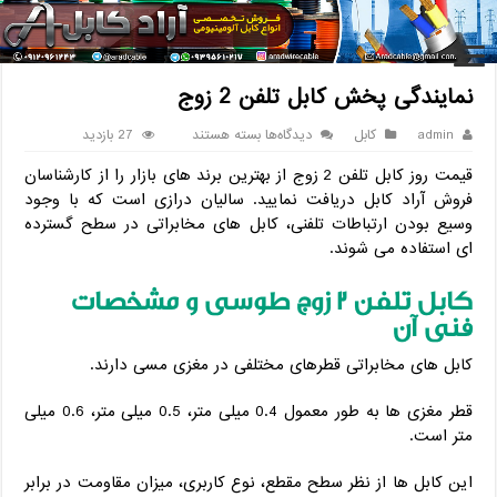
خانه
/
کابل
/
نمایندگی پخش کابل تلفن 2 زوج
نمایندگی پخش کابل تلفن 2 زوج
برای
admin
کابل
دیدگاه‌ها
بسته هستند
27 بازدید
نمایندگی
قیمت روز کابل تلفن 2 زوج از بهترین برند های بازار را از کارشناسان
پخش
کابل
فروش آراد کابل دریافت نمایید. سالیان درازی است که با وجود
تلفن
وسیع بودن ارتباطات تلفنی، کابل های مخابراتی در سطح گسترده
2
ای استفاده می شوند.
زوج
کابل تلفن 2 زوج طوسی و مشخصات
فنی آن
کابل های مخابراتی قطرهای مختلفی در مغزی مسی دارند.
قطر مغزی ها به طور معمول 0.4 میلی متر، 0.5 میلی متر، 0.6 میلی
متر است.
این کابل ها از نظر سطح مقطع، نوع کاربری، میزان مقاومت در برابر