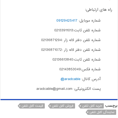
راه های ارتباطی:
شماره موبایل:
09129425417
شماره تلفن ثابت:02133911013
شماره تلفن دفتر لاله زار :02136871294
شماره تلفن دفتر لاله زار :02136871072
شماره تلفن ثابت:02136613840
شماره فکس:02143853049
آدرس کانال:
aradcable@
پست الکترونیکی: aradcable@gmail.com
برچسب
خرید کابل تلفن
فروش کابل تلفن
قیمت کابل تلفن
نمایندگی کابل تلفن