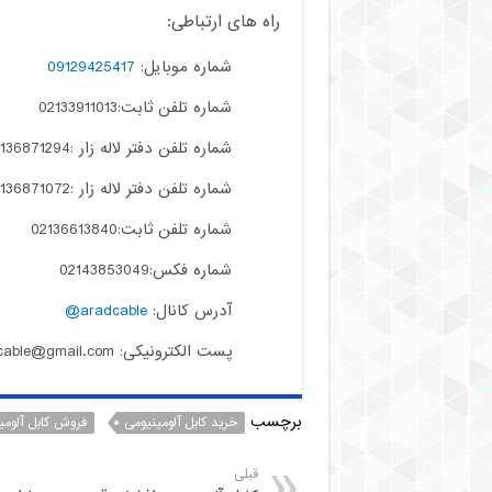
راه های ارتباطی:
شماره موبایل:
09129425417
شماره تلفن ثابت:02133911013
شماره تلفن دفتر لاله زار :02136871294
شماره تلفن دفتر لاله زار :02136871072
شماره تلفن ثابت:02136613840
شماره فکس:02143853049
آدرس کانال:
aradcable@
پست الکترونیکی: aradcable@gmail.com
برچسب
خرید کابل آلومینیومی
فروش کابل آلومی
قبلی