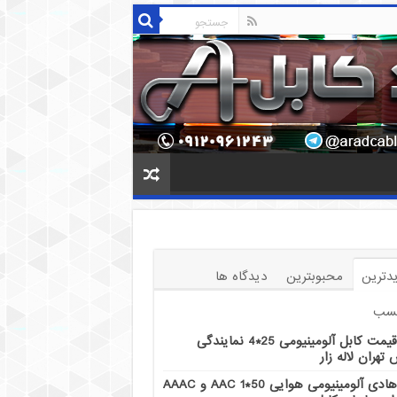
دترین
محبوبترین
دیدگاه ها
سب
قیمت کابل آلومینیومی 25*4 نمایندگی
تهران لاله زار
هادی آلومینیومی هوایی 50*1 AAC و AAAC