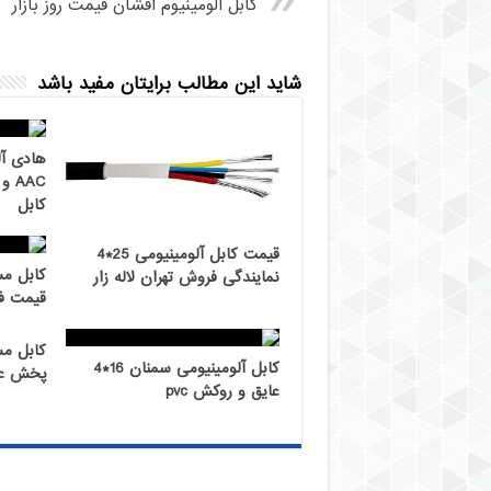
کابل آلومینیوم افشان قیمت روز بازار
شاید این مطالب برایتان مفید باشد
کابل
قیمت کابل آلومینیومی 25*4
نمایندگی فروش تهران لاله زار
قیمت ف
کابل آلومینیومی سمنان 16*4
پخش ع
عایق و روکش pvc