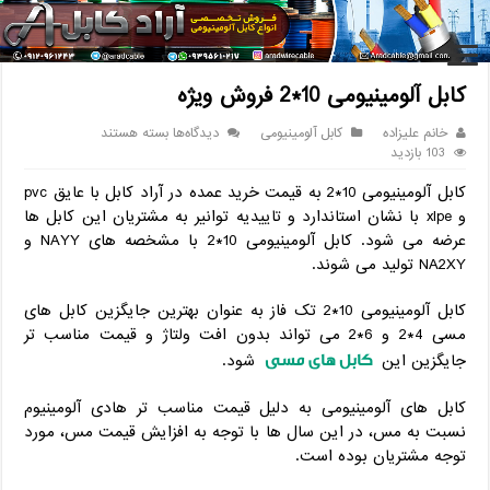
خانه
/
کابل
/
کابل آلومینیومی
/
کابل آلومینیومی 10*2 فروش ویژه
کابل آلومینیومی 10*2 فروش ویژه
برای
خانم علیزاده
کابل آلومینیومی
دیدگاه‌ها
بسته هستند
کابل
103 بازدید
آلومینیومی
کابل آلومینیومی 10*2 به قیمت خرید عمده در آراد کابل با عایق pvc
10*2
فروش
و xlpe با نشان استاندارد و تاییدیه توانیر به مشتریان این کابل ها
ویژه
عرضه می شود. کابل آلومینیومی 10*2 با مشخصه های NAYY و
NA2XY تولید می شوند.
کابل آلومینیومی 10*2 تک فاز به عنوان بهترین جایگزین کابل های
مسی 4*2 و 6*2 می تواند بدون افت ولتاژ و قیمت مناسب تر
کابل های مسی
جایگزین این
شود.
کابل های آلومینیومی به دلیل قیمت مناسب تر هادی آلومینیوم
نسبت به مس، در این سال ها با توجه به افزایش قیمت مس، مورد
توجه مشتریان بوده است.