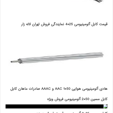
قیمت کابل آلومینیومی 25*4 نمایندگی فروش تهران لاله زار
هادی آلومینیومی هوایی 50*1 AAC و AAAC صادرات ماهان کابل
کابل مسین 50*2 آلومینیومی فروش ویژه