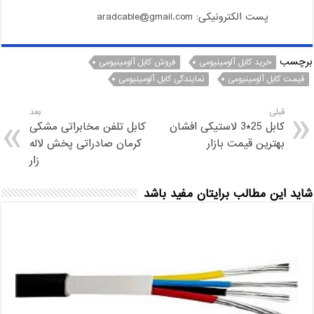
پست الکترونیکی: aradcable@gmail.com
برچسب
خرید کابل آلومینیومی
فروش کابل آلومینیومی
قیمت کابل آلومینیومی
نمایندگی کابل آلومینیومی
قبلی
بعد
کابل 25*3 لاستیکی افشان
کابل تلفن مخابراتی مشکی
بهترین قیمت بازار
کرمان صادراتی پخش لاله
زار
شاید این مطالب برایتان مفید باشد