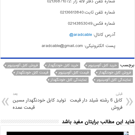
شماره تلفن دفتر لاله زار :02136871072
شماره تلفن ثابت:02136613840
شماره فکس:02143853049
آدرس کانال:
aradcable@
پست الکترونیکی: aradcable@gmail.com
برچسب
خرید کابل آلومینیوم
خرید کابل خودنگهدار
فروش کابل آلومینیوم
فروش کابل خودنگهدار
قیمت کابل آلومینیوم
قیمت کابل خودنگهدار
نمایندگی کابل آلومینیوم
نمایندگی کابل خودنگهدار
قبلی
بعد
کابل 6 رشته شیلد دار قیمت
تولید کابل خودنگهدار مسین
فروش
قیمت عمده
شاید این مطالب برایتان مفید باشد