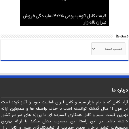
هادی هوایی آلومینیومی AAC و ACSR
کابل اردستان 2.5*3 لاستیکی نسوز لیست
هادی آلومینیومی هوایی 50*1 AAC و AAAC
قیمت کابل آلومینیومی 25*4 نمایندگی فروش
کابل 1.5*2 لاستیکی اردستان مرکز خرید
قیمت روز
تهران لاله زار
صادرات ماهان کابل
صادرات به عراق + ماهان کابل امیر
دسته‌ها
دسته‌ها
درباره ما
آراد کابل که با نام بازار سیم و کابل ایران فعالیت خود را آغاز کرده است
در طول 11 سال گذشته توانسته است با حذف واسطه ها و همچنین ارائه
بهترین قیمت سیم و کابل همکاری گسترده ای با پروژه های سراسر کشور
داشته باشد. در این راستا این مجموعه تلاش میکند با ارائه بهترین
محصولات تولید داخل، ضمن حمایت از تولیدکنندگان سیم و کابل ، از