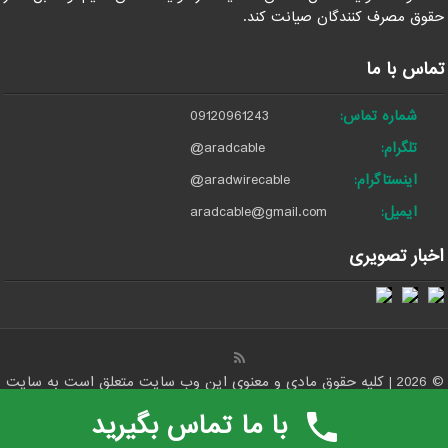
حقوق مصرف کنندگان صیانت کند.
تماس با ما
شماره تماس:
09120961243
تلگرام:
@aradcable
اینستاگرام:
@aradwirecable
ایمیل:
aradcable@gmail.com
اخبار تصویری
© 2026 | کلیه حقوق مادی و معنوی این وب سایت متعلق است به سایت
مرکز پخش عمده کابل آلومینیومی و برق در ایران - آراد کابل
با ما تماس بگیرید
صادرات کالا با آرادبرندینگ