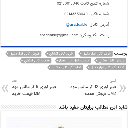
شماره تلفن ثابت:02136613840
شماره فکس:02143853049
آدرس کانال:
aradcable@
پست الکترونیکی: aradcable@gmail.com
برچسب
خرید کابل ابزار دقیق
خرید کابل افشان
فروش کابل ابزار دقیق
فروش کابل افشان
قیمت کابل ابزار دقیق
قیمت کابل افشان
نمایندگی کابل ابزار دقیق
نمایندگی کابل افشان
قبلی
بعد
فیبر نوری 12 کر مالتی مود
فیبر نوری 8 کر مالتی مود
OM2 فروش عمده
MM قیمت خرید
شاید این مطالب برایتان مفید باشد