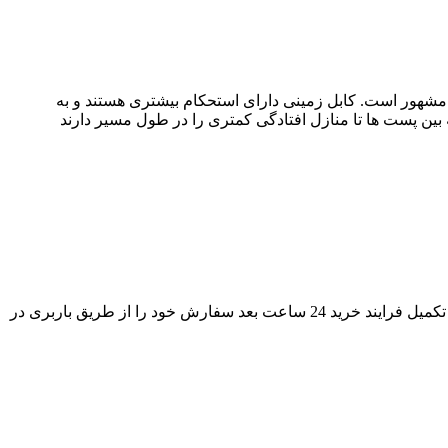
OUTDOO) که در میان مصرف کنندگان به کابل زمینی مشهور است. کابل زمینی دارای استحکام بیشتری هستند و به
ین پست ها تا منازل افتادگی کمتری را در طول مسیر دارند
مشتریان از سراسر کشور می توانند سفارش خرید کابل تلفن کرمان 6 زوج پخش عمده را از طریق واحد فروش آراد کابل ثبت نمایند پس از تکمیل فرایند خرید 24 ساعت بعد سفارش خود را از طریق باربری در