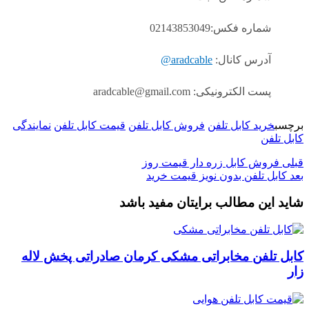
شماره فکس:02143853049
آدرس کانال:
aradcable@
پست الکترونیکی: aradcable@gmail.com
برچسب
خرید کابل تلفن
فروش کابل تلفن
قیمت کابل تلفن
نمایندگی
کابل تلفن
قبلی
فروش کابل زره دار قیمت روز
بعد
کابل تلفن بدون نویز قیمت خرید
شاید این مطالب برایتان مفید باشد
کابل تلفن مخابراتی مشکی کرمان صادراتی پخش لاله
زار