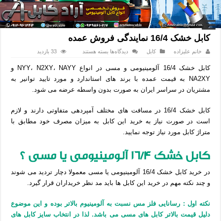
خانه
/
کابل
/
کابل خشک 16/4 نمایندگی فروش عمده
کابل خشک 16/4 نمایندگی فروش عمده
برای
خانم علیزاده
کابل
دیدگاه‌ها
بسته هستند
33 بازدید
کابل
خشک
کابل خشک 16/4 آلومینیومی و مسی در انواع NYY، N2XY، NAYY و
16/4
نمایندگی
NA2XY به قیمت عمده با برند های استاندارد و مورد تایید توانیر به
فروش
عمده
مشتریان در سراسر ایران به صورت بدون واسطه عرضه می شود.
کابل خشک 16/4 در مسافت های مختلف آمپردهی متفاوتی دارند و لازم
است در صورت نیاز به خرید این کابل به میزان مصرف خود مطابق با
متراژ کابل مورد نیاز توجه نمایید.
کابل خشک 16/4 آلومینیومی یا مسی ؟
در خرید کابل خشک 16/4 آلومینیومی یا مسی معمولا دچار تردید می شوند
و چند نکته مهم در خرید این کابل ها باید مد نظر خریداران قرار گیرد.
نکته اول : رسانایی فلز مس نسبت به آلومینیوم بالاتر بوده و این موضوع
دلیل قیمت بالاتر کابل های مسی می باشد. لذا در انتخاب سایز کابل های