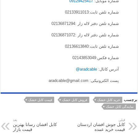
شماره موبایل:
09129425417
شماره تلفن ثابت:02133911013
شماره تلفن دفتر لاله زار :02136871294
شماره تلفن دفتر لاله زار :02136871072
شماره تلفن ثابت:02136613840
شماره فکس:02143853049
آدرس کانال:
aradcable@
پست الکترونیکی: aradcable@gmail.com
برچسب
خرید کابل خشک
فروش کابل خشک
قیمت کابل خشک
نمایندگی کابل خشک
قبلی
بعد
کابل جوش افشان اردستان
کابل افشان رسانا بهترین
قیمت خرید عمده
قیمت بازار