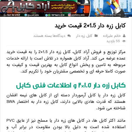
خانه
/
کابل
/
کابل زره دار
/
کابل زره دار 1.5*2 قیمت خرید
کابل زره دار 1.5*2 قیمت خرید
برای
خانم علیزاده
کابل زره دار
دیدگاه‌ها
بسته هستند
کابل
55 بازدید
زره
مرکز توزیع و فروش آراد کابل، کابل زره دار 1.5*2 را به قیمت خرید
دار
1.5*2
عمده عرضه می کند. آراد کابل همواره در تلاش است با ارائه خدمات
قیمت
مربوطه به تامین و پخش انواع کابل به بهترین قیمت و کیفیت به
خرید
صورت کاملا حرفه ای و تخصصی مشتریان خود را تکریم کند.
کابل زره دار 1.5*2 و اطلاعات فنی کابل
کابل زره دار یا کابل آرموردار دسته ای از کابل های نیمه افشان
هستند که قدرت هادی بالایی دارند، کابل زره دار به اختصار SWA
شناخته می شود.
مانند اکثر کابل ها، در کابل های زره دار یا مسلح نیز از عایق PVC
استفاده شده است به دلیل بالا بودن مقاومت در برابر آب و