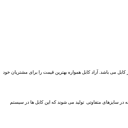
NY و N2XRY بهترین برند های بازار به قیمت عمده در بازار کابل می باشد. آراد کابل همواره بهترین قیمت را برای مشتریان خود
یا کابل آرمورداردسته ای از کابل های فشار ضعیف نیمه افشان می باشند، کابل برق فشار ضعیف زره دار در انواع 2،3،4،5 رشته در سایزهای متفاوتی تولید می شوند که این کابل ها در سیستم