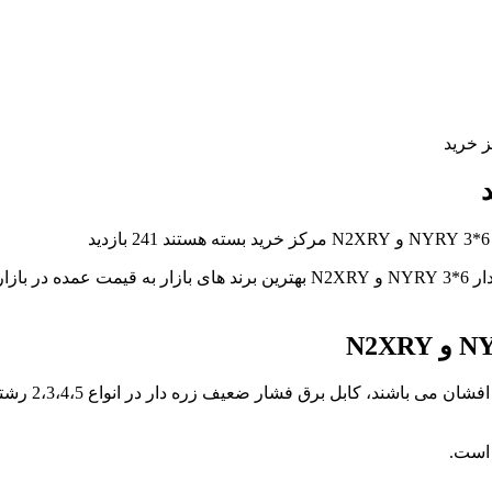
بسته هستند
241 بازدید
مرکز خرید آراد کابل، ارائه دهنده انواع سیم و کابل از جمله کابل زره دار 6*3 RY
N
و
N2XRY
کابل زره دار 
 است.