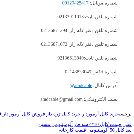
شماره موبایل:
09129425417
شماره تلفن ثابت:02133911013
شماره تلفن دفتر لاله زار :02136871294
شماره تلفن دفتر لاله زار :02136871072
شماره تلفن ثابت:02136613840
شماره فکس:02143853049
آدرس کانال:
aradcable@
پست الکترونیکی: aradcable@gmail.com
برچسب
خرید کابل آرموردار
خرید کابل زره دار
فروش کابل آرمور دار
ف
قبلی
قیمت کابل 10*4 سه فاز آلومینیومی مسین
بعد
کابل 50 آلومینیومی قیمت کارخانه