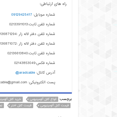
راه های ارتباطی:
شماره موبایل:
09129425417
شماره تلفن ثابت:02133911013
شماره تلفن دفتر لاله زار :02136871294
شماره تلفن دفتر لاله زار :02136871072
شماره تلفن ثابت:02136613840
شماره فکس:02143853049
آدرس کانال:
aradcable@
پست الکترونیکی: aradcable@gmail.com
برچسب
انواع کابل آلومینیومی
خرید کابل آلومین
قیمت کابل آلومینیومی
قیمت کابل اختر
نم