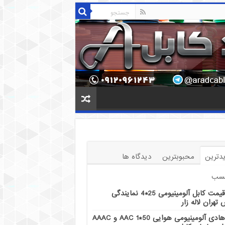
دترین
محبوبترین
دیدگاه ها
سب
قیمت کابل آلومینیومی 25*4 نمایندگی
تهران لاله زار
هادی آلومینیومی هوایی 50*1 AAC و AAAC