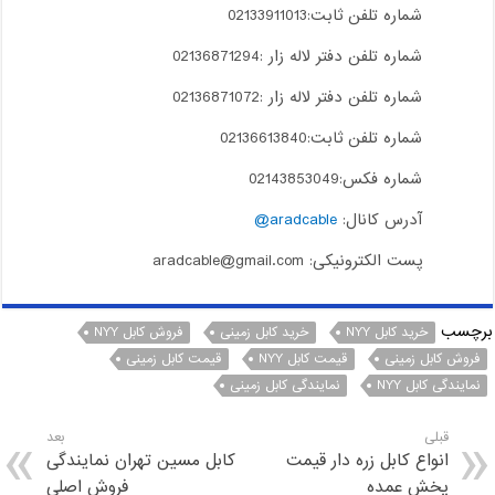
شماره تلفن ثابت:02133911013
شماره تلفن دفتر لاله زار :02136871294
شماره تلفن دفتر لاله زار :02136871072
شماره تلفن ثابت:02136613840
شماره فکس:02143853049
آدرس کانال:
aradcable@
پست الکترونیکی: aradcable@gmail.com
برچسب
خرید کابل NYY
خرید کابل زمینی
فروش کابل NYY
فروش کابل زمینی
قیمت کابل NYY
قیمت کابل زمینی
نمایندگی کابل NYY
نمایندگی کابل زمینی
قبلی
بعد
انواع کابل زره دار قیمت
کابل مسین تهران نمایندگی
پخش عمده
فروش اصلی