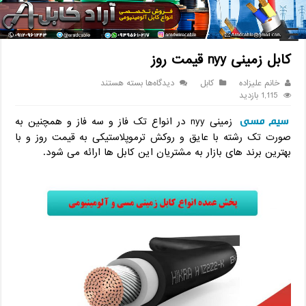
خانه
/
کابل
/
کابل زمینی nyy قیمت روز
کابل زمینی nyy قیمت روز
برای
خانم علیزاده
کابل
دیدگاه‌ها
بسته هستند
کابل
1,115 بازدید
زمینی
سیم مسی
nyy
زمینی nyy در انواع تک فاز و سه فاز و همچنین به
قیمت
صورت تک رشته با عایق و روکش ترموپلاستیکی به قیمت روز و با
روز
بهترین برند های بازار به مشتریان این کابل ها ارائه می شود.