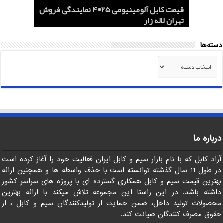
هادی هوایی آلومینیومی AAC و ACSR
کابل اردستان 2.5*3 لاستیکی نسوز لیست
هادی آلومینیومی هوایی 50*1 AAC و AAAC
قیمت کابل آلومینیومی 25*4 نمایندگی فروش
کابل 1.5*2 لاستیکی اردستان مرکز خرید
قیمت روز
تهران لاله زار
صادرات ماهان کابل
صادرات به عراق + ماهان کابل امیر
دسته‌ها
دسته‌ها
درباره ما
آراد کابل که با نام بازار سیم و کابل ایران فعالیت خود را آغاز کرده است
در طول 11 سال گذشته توانسته است با حذف واسطه ها و همچنین ارائه
بهترین قیمت سیم و کابل همکاری گسترده ای با پروژه های سراسر کشور
داشته باشد. در این راستا این مجموعه تلاش میکند با ارائه بهترین
محصولات تولید داخل، ضمن حمایت از تولیدکنندگان سیم و کابل ، از
حقوق مصرف کنندگان صیانت کند.