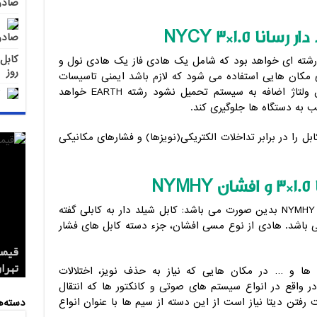
صادر
1.5*3
قیمت
انا 1.5*3
NYCY
فروش
صادر
 رسانا 1.5*3 NYCY کابل سه رشته ای خواهد بود که شامل یک هادی فاز یک هادی نول و
روز
ی مکان هایی استفاده می شود که لازم باشد ایمنی تاسیسات
بالا رود و در اثر مثلا صاعقه و رعد و برق ولتاژ اضافه به سیستم تحمیل نشود رشته EARTH خواهد
ب به دستگاه ها جلوگیری کند.
بل را در برابر تداخلات الکتریکی(نویزها) و فشارهای مکانیکی
ن
NYMHY
تفاوت کابل شیلد دار رسانا 1.5*3 و افشان NYMHY بدین صورت می باشد: کابل شیلد دار به کابلی گفته
ی باشد. هادی از نوع مسی افشان، جزء دسته کابل های فشار
کابل 1.5*2 لاستیکی اردستان مر
قیمت
تهران
صادر
صادر
 ها و … در مکان هایی که نیاز به حذف نویز، اختلالات
ر واقع در انواع سیستم های صوتی و کانکتور ها که انتقال
فتن دیتا نیاز است از این دسته از سیم ها با عنوان انواع
دسته‌ه