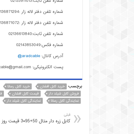
شماره تلفن ثابت:02133911013
شماره تلفن دفتر لاله زار :02136871294
شماره تلفن دفتر لاله زار :02136871072
شماره تلفن ثابت:02136613840
شماره فکس:02143853049
آدرس کانال:
aradcable@
پست الکترونیکی: aradcable@gmail.com
برچسب
خرید کابل افشان
خرید کابل رسانا
فروش کابل شیلد دار
قیمت کابل افشان
قی
نمایندگی کابل رسانا
نمایندگی کابل شیلد دار
قبلی
کابل زره دار متال 50+95*3 قیمت روز