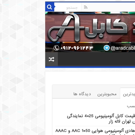
دترین
محبوبترین
دیدگاه ها
سب
قیمت کابل آلومینیومی 25*4 نمایندگی
تهران لاله زار
هادی آلومینیومی هوایی 50*1 AAC و AAAC