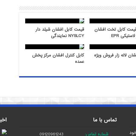
یمت کابل تخت افشان
قیمت کابل افشان شیلد دار
NYSLCY نمایندگی
شان لاله زار فروش ویژه
کابل کنترل افشان مرکز پخش
عمده
تماس با ما
اخب
خود
شماره تماس:
09120961243