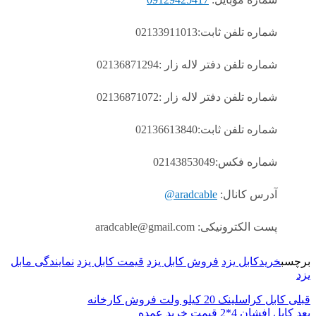
شماره تلفن ثابت:02133911013
شماره تلفن دفتر لاله زار :02136871294
شماره تلفن دفتر لاله زار :02136871072
شماره تلفن ثابت:02136613840
شماره فکس:02143853049
آدرس کانال:
aradcable@
پست الکترونیکی: aradcable@gmail.com
برچسب
خریدکابل یزد
فروش کابل یزد
قیمت کابل یزد
نمایندگی مابل
یزد
قبلی
کابل کراسلینک 20 کیلو ولت فروش کارخانه
بعد
کابل افشان 4*2 قیمت خرید عمده