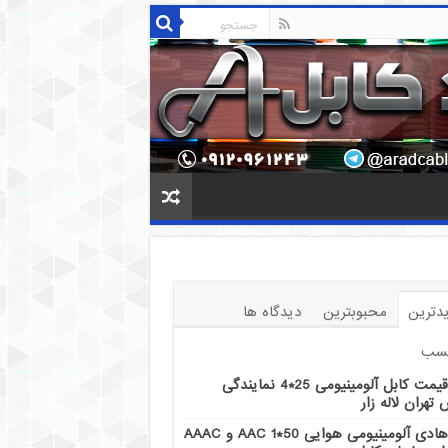
دترین
محبوبترین
دیدگاه ها
سب
قیمت کابل آلومینیومی 25*4 نمایندگی
تهران لاله زار
هادی آلومینیومی هوایی 50*1 AAC و AAAC