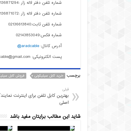
شماره تلفن دفتر لاله زار :02136871294
شماره تلفن دفتر لاله زار :02136871072
شماره تلفن ثابت:02136613840
شماره فکس:02143853049
آدرس کانال:
aradcable@
پست الکترونیکی: aradcable@gmail.com
برچسب
خرید کابل سیلیکونی
فروش کابل سیلیک
قبلی
بهترین کابل تلفن برای اینترنت نمایند
اصلی
شاید این مطالب برایتان مفید باشد