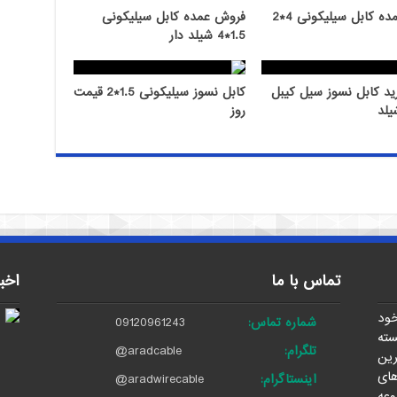
ه کابل سیلیکونی 4*2
فروش عمده کابل سیلیکونی
1.5*4 شیلد دار
ید کابل نسوز سیل کیبل
کابل نسوز سیلیکونی 1.5*2 قیمت
روز
تماس با ما
اخب
خود
شماره تماس:
09120961243
توانسته
تلگرام:
@aradcable
ین
های
اینستاگرام:
@aradwirecable
وعه