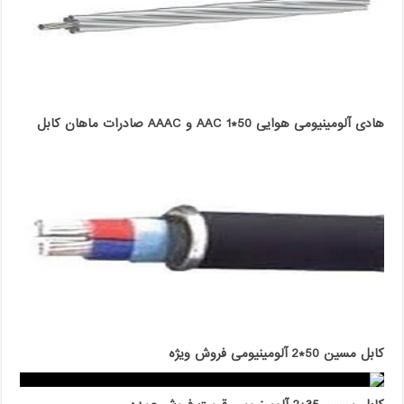
هادی آلومینیومی هوایی 50*1 AAC و AAAC صادرات ماهان کابل
کابل مسین 50*2 آلومینیومی فروش ویژه