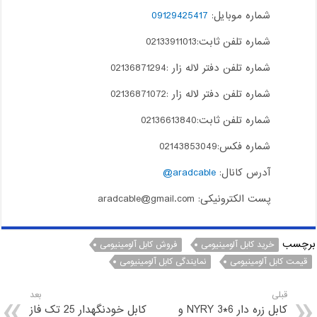
شماره موبایل:
09129425417
شماره تلفن ثابت:02133911013
شماره تلفن دفتر لاله زار :02136871294
شماره تلفن دفتر لاله زار :02136871072
شماره تلفن ثابت:02136613840
شماره فکس:02143853049
آدرس کانال:
aradcable@
پست الکترونیکی: aradcable@gmail.com
برچسب
خرید کابل آلومینیومی
فروش کابل آلومینیومی
قیمت کابل آلومینیومی
نمایندگی کابل آلومینیومی
قبلی
بعد
کابل زره دار 6*3 NYRY و
کابل خودنگهدار 25 تک فاز