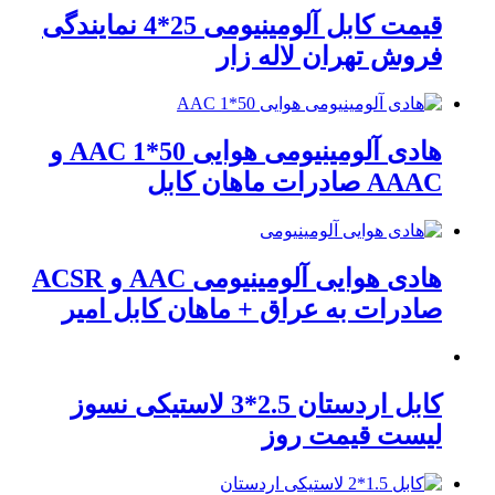
قیمت کابل آلومینیومی 25*4 نمایندگی
فروش تهران لاله زار
هادی آلومینیومی هوایی 50*1 AAC و
AAAC صادرات ماهان کابل
هادی هوایی آلومینیومی AAC و ACSR
صادرات به عراق + ماهان کابل امیر
کابل اردستان 2.5*3 لاستیکی نسوز
لیست قیمت روز