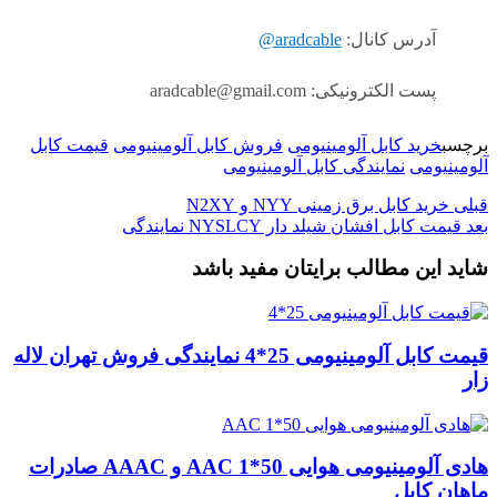
آدرس کانال:
aradcable@
پست الکترونیکی: aradcable@gmail.com
برچسب
خرید کابل آلومینیومی
فروش کابل آلومینیومی
قیمت کابل
آلومینیومی
نمایندگی کابل آلومینیومی
قبلی
خرید کابل برق زمینی NYY و N2XY
بعد
قیمت کابل افشان شیلد دار NYSLCY نمایندگی
شاید این مطالب برایتان مفید باشد
قیمت کابل آلومینیومی 25*4 نمایندگی فروش تهران لاله
زار
هادی آلومینیومی هوایی 50*1 AAC و AAAC صادرات
ماهان کابل