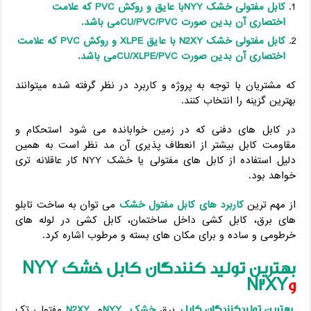
کابل مفتولی خشک
NYY
با عایق و روکش
PVC
که علامت
اختصاری آن بدین صورت
CU/PVC/PVC
می باشد.
کابل مفتولی خشک
N2XY
با عایق
XLPE
و روکش
PVC
که علامت
اختصاری آن بدین صورت
CU/XLPE/PVC
می باشد.
که مشتریان با توجه به پروژه و کاربرد در نظر گرفته شده میتوانند
بهترین گزینه را انتخاب کنند.
در کابل های دفنی که در زمین خوابانده می شود استحکام و
مقاومت کابل بیشتر از انعطاف پذیری آن مد نظر است به همین
دلیل استفاده از کابل های مفتولی یا خشک NYY کار عاقلانه تری
خواهد بود.
از مهم ترین
کاربرد های کابل مفتول خشک
می توان به ساخت تابلو
های برق، کابل کشی داخل ساختمان، کابل کشی در لوله های
خرطومی و ساده و برای مکان های بسته و مرطوب اشاره کرد.
بهترین تولید کنندگان کابل خشک
NYY
و
N2XY
بهترین تولیدکنندگان کابل
برق
خشک
NYY
و
N2XY
مفتولی تک