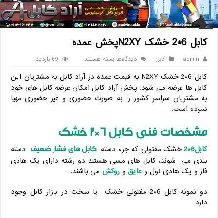
خانه
/
کابل
/
کابل 6*2 خشک N2XYپخش عمده
کابل 6*2 خشک N2XYپخش عمده
برای
admin
کابل
دیدگاه‌ها
بسته هستند
69 بازدید
کابل
کابل 6*2 خشک N2XY به قیمت عمده در آراد کابل به مشتریان این
6*2
خشک
کابل ها عرضه می شود. پخش آراد کابل امکان عرضه کابل های خود
N2XYپخش
به مشتریان سراسر کشور را به صورت حضوری و غیر حضوری مهیا
عمده
نموده است.
مشخصات فنی کابل 6*2 خشک
کابل های فشار ضعیف
کابل6*2
خشک مفتولی که جزء دسته
دسته
بندی می شوند، کابل های مسی هستند دو رشته دارای یک هادی
فاز و یک هادی نول و
عایق
و
روکش
می باشند.
دو نمونه کابل 6*2 مفتولی خشک یا سخت در بازار کابل وجود
دارد