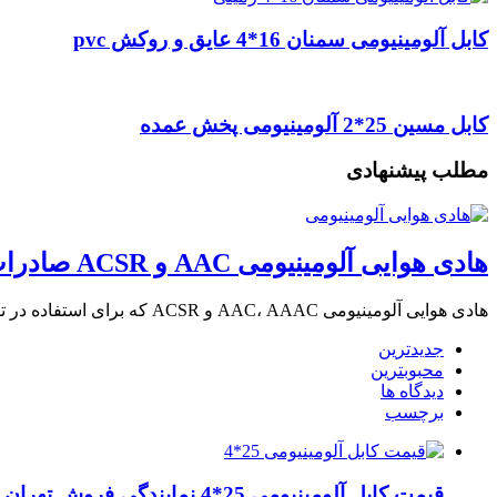
کابل آلومینیومی سمنان 16*4 عایق و روکش pvc
کابل مسین 25*2 آلومینیومی پخش عمده
مطلب پیشنهادی
هادی هوایی آلومینیومی AAC و ACSR صادرات به عراق + ماهان کابل امیر
هادی هوایی آلومینیومی AAC، AAAC و ACSR که برای استفاده در توزیع و انتقال برق …
جدیدترین
محبوبترین
دیدگاه ها
برچسب
قیمت کابل آلومینیومی 25*4 نمایندگی فروش تهران لاله زار