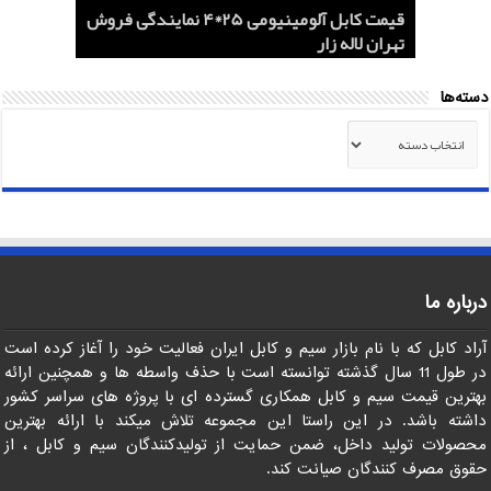
هادی هوایی آلومینیومی AAC و ACSR
کابل اردستان 2.5*3 لاستیکی نسوز لیست
هادی آلومینیومی هوایی 50*1 AAC و AAAC
قیمت کابل آلومینیومی 25*4 نمایندگی فروش
کابل 1.5*2 لاستیکی اردستان مرکز خرید
قیمت روز
تهران لاله زار
صادرات ماهان کابل
صادرات به عراق + ماهان کابل امیر
دسته‌ها
دسته‌ها
درباره ما
آراد کابل که با نام بازار سیم و کابل ایران فعالیت خود را آغاز کرده است
در طول 11 سال گذشته توانسته است با حذف واسطه ها و همچنین ارائه
بهترین قیمت سیم و کابل همکاری گسترده ای با پروژه های سراسر کشور
داشته باشد. در این راستا این مجموعه تلاش میکند با ارائه بهترین
محصولات تولید داخل، ضمن حمایت از تولیدکنندگان سیم و کابل ، از
حقوق مصرف کنندگان صیانت کند.