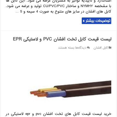
استاندارد و تاییدیه توانیر به مشتریان عرضه می شود. این کابل ها
با مشخصه NYMHY و ساختار CU/PVC/PVC تولید و عرضه می شود.
کابل های افشان در سایز های متنوع به صورت 4 سیمه و 5 …
توضیحات بیشتر »
لیست قیمت کابل تخت افشان PVC و لاستیکی EPR
برای
کابل افشان
دیدگاه‌ها
بسته هستند
لیست
قیمت
کابل
تخت
افشان
PVC
و
لاستیکی
EPR
خرید لیست قیمت کابل های تخت افشان pvc و epr لاستیکی در