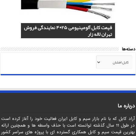
هادی هوایی آلومینیومی AAC و ACSR
کابل اردستان 2.5*3 لاستیکی نسوز لیست
هادی آلومینیومی هوایی 50*1 AAC و AAAC
قیمت کابل آلومینیومی 25*4 نمایندگی فروش
کابل 1.5*2 لاستیکی اردستان مرکز خرید
قیمت روز
تهران لاله زار
صادرات ماهان کابل
صادرات به عراق + ماهان کابل امیر
دسته‌ها
دسته‌ها
درباره ما
آراد کابل که با نام بازار سیم و کابل ایران فعالیت خود را آغاز کرده است
در طول 11 سال گذشته توانسته است با حذف واسطه ها و همچنین ارائه
بهترین قیمت سیم و کابل همکاری گسترده ای با پروژه های سراسر کشور