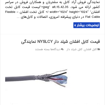
نمایندگی فروش آراد کابل به مشتریان و همکاران فروش در سراسر
کشور ارائه می شود. 15.42.35.jpeg” alt=”لیست قیمت کابل تخت
افشان” width=”1024″ height=”1024″ /> کابل تخت افشان – Flexible
Flat Cable در دنیای پیشرفته امروزی، اتصالات و کابل‌های …
توضیحات بیشتر »
قیمت کابل افشان شیلد دار NYSLCY نمایندگی
برای
کابل افشان
,
کابل شیلد دار
دیدگاه‌ها
بسته هستند
قیمت
کابل
افشان
شیلد
دار
NYSLCY
نمایندگی