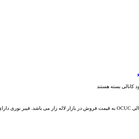
بسته هستند
مجموعه آراد کابل، مرکز خرید عمده فیبر نوری 24 کر سینگل مود کانالی OCUC به قیمت فروش در باز