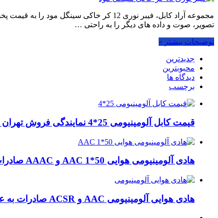
مجموعه آراد کابل، فیبر نوری 12 کر خاکی سی
تصویر، صوت و داده های دیگر را به راحتی …
توضیحات بیشتر »
جدیدترین
محبوبترین
دیدگاه ها
برچسب
قیمت کابل آلومینیومی 25*4 نمایندگی فروش تهران لاله زار
هادی آلومینیومی هوایی 50*1 AAC و AAAC صادرات ماهان کابل
هادی هوایی آلومینیومی AAC و ACSR صادرات به عراق + ماهان کابل امیر