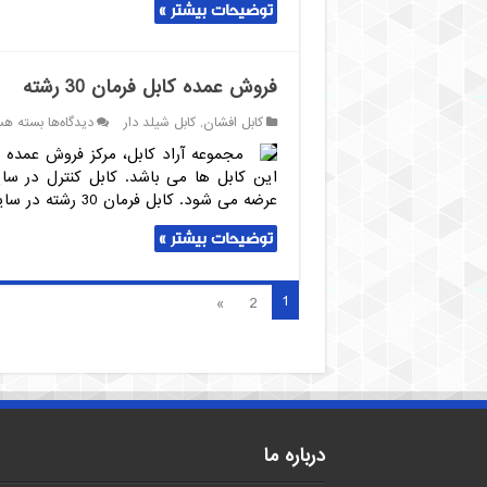
توضیحات بیشتر »
فروش عمده کابل فرمان 30 رشته
برای
کابل افشان
,
کابل شیلد دار
دیدگاه‌ها
بسته هس
فروش
عمده
این کابل ها می باشد. کابل کنترل در سای
کابل
عرضه می شود. کابل فرمان 30 رشته در سایز های مختلف کابل فرمان …
فرمان
30
توضیحات بیشتر »
رشته
1
»
2
درباره ما