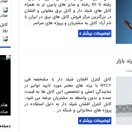
صادر
رشته تا 60 رشته و سایز های پایین تر به همراه
کابل های شیلد دار و کابل برق مفتولی و افشان
صادر
در بزرگترین مرکز فروش کابل های برق در ایران با
نام آراد کابل به مشتریان و پروژه های سراسر …
روز
توضیحات بیشتر »
د بازار
تند
کابل کنترل افشان شیلد دار با مشخصه فنی
NYCY با برند های معتبر مورد تایید توانیر در
نمایندگی اصلی و تخصصی این کابل ها به قیمت
عمده و بدون واسطه به مشتریان عرضه می شود.
کابل کنترل افشان شیلد دار به دلیل استفاده در
پروژه های مخابراتی و شبکه در …
کابل 1.5*2 لاستیکی اردستان مر
قیمت
تهران
صادر
صادر
توضیحات بیشتر »
دسته‌ه