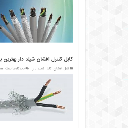
کنترل
افشان
مرکز
پخش
عمده
کابل کنترل افشان شیلد دار بهترین برن
برای
کابل افشان
,
کابل شیلد دار
دیدگاه‌ها
بسته هس
کابل
کنترل
افشان
شیلد
دار
بهترین
برند
بازار