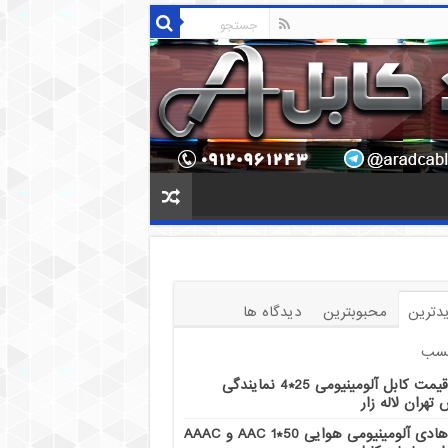
دترین
محبوبترین
دیدگاه ها
سب
قیمت کابل آلومینیومی 25*4 نمایندگی
تهران لاله زار
هادی آلومینیومی هوایی 50*1 AAC و AAAC