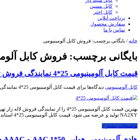
کابل شیلد دار
کابل مسین
کابل اختر
پرداخت آنلاین
سفارش محصول
تماس با ما
خانه
/
بایگانی برچسب: فروش کابل آلومینیومی
بایگانی برچسب:
فروش کابل آلومی
قیمت کابل آلومینیومی 25*4 نمایندگی فروش تهران لاله زار
کابل آلومینیومی
دیدگاه‌ها
برای قیمت کابل آلومینیومی 25*4 نمایندگی فروش تهران لاله زار
NA2XY تولید و عرضه می شود. قیمت کابل آلومینیومی 25*4 استاندارد و با تاییدیه …
توضیحات بیشتر »
هادی آلومینیومی هوایی 50*1 AAC و AAAC صادرات ماهان کابل