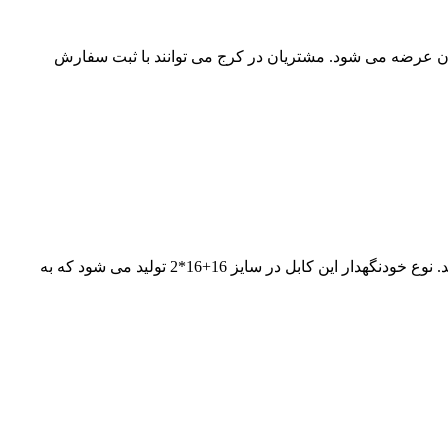
هرستان عرضه می شود. مشتریان در کرج می توانند با ثبت سفارش
ماهان کابل امیر 16*2 آلومینیومی زمینی و خودنگهدار هوایی را به قیمت درب کارخانه به مشتریان و پروژه های سراسر کشور عرضه می کند. نوع خودنگهدار این کابل در سایز 16+16*2 تولید می شود که به