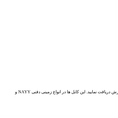
بهترین قیمت کابل آلومینیومی 25*4 را از نمایندگی فروش لاله زار تهران به قیمت کارخانه با ارسال به سراسر کشور در همان روز ثبت سفارش دریافت نمایید. این کابل ها در انواع زمینی دفنی NAYY و