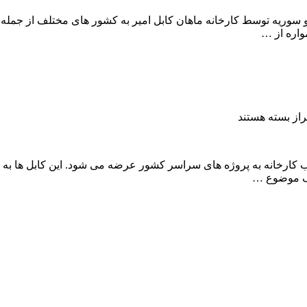
رق آلومینیومی در انواع AAC، ACSR، ABC به عراق و سوریه توسط کارخانه ماهان کابل امیر به ک
اره از …
بسته هستند
240*1 آلومینیومی NAYY و NA2XY به قیمت درب کارخانه به پروژه های سراسر کشور عرضه می شود