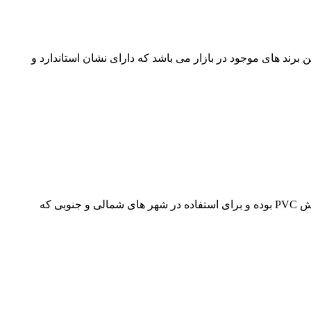
ترین برند های موجود در بازار می باشد که دارای نشان استاندارد و
کابل آلومینیومی سمنان 16*4 از نوع PVC به قیمت نمایندگی به مشتریان در تهران و شهرستان عرضه می شود. این کابل دارای عایق و روکش PVC بوده و برای استفاده در شهر های شمالی و جنوبی که