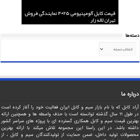
هادی هوایی آلومینیومی AAC و ACSR
کابل اردستان 2.5*3 لاستیکی نسوز لیست
هادی آلومینیومی هوایی 50*1 AAC و AAAC
قیمت کابل آلومینیومی 25*4 نمایندگی فروش
کابل 1.5*2 لاستیکی اردستان مرکز خرید
قیمت روز
تهران لاله زار
صادرات ماهان کابل
صادرات به عراق + ماهان کابل امیر
دسته‌ها
دسته‌ها
درباره ما
آراد کابل که با نام بازار سیم و کابل ایران فعالیت خود را آغاز کرده است
در طول 11 سال گذشته توانسته است با حذف واسطه ها و همچنین ارائه
بهترین قیمت سیم و کابل همکاری گسترده ای با پروژه های سراسر کشور
داشته باشد. در این راستا این مجموعه تلاش میکند با ارائه بهترین
محصولات تولید داخل، ضمن حمایت از تولیدکنندگان سیم و کابل ، از