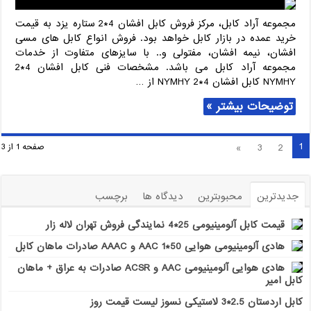
فروش
کابل
مجموعه آراد کابل، مرکز فروش کابل افشان 4*2 ستاره یزد به قیمت
افشان
خرید عمده در بازار کابل خواهد بود. فروش انواع کابل های مسی
4*2
افشان، نیمه افشان، مفتولی و.. با سایزهای متفاوت از خدمات
ستاره
مجموعه آراد کابل می باشد. مشخصات فنی کابل افشان 4*2
یزد
NYMHY کابل افشان 4*2 NYMHY از …
توضیحات بیشتر »
1
»
3
2
صفحه 1 از 3
جدیدترین
محبوبترین
دیدگاه ها
برچسب
قیمت کابل آلومینیومی 25*4 نمایندگی فروش تهران لاله زار
هادی آلومینیومی هوایی 50*1 AAC و AAAC صادرات ماهان کابل
هادی هوایی آلومینیومی AAC و ACSR صادرات به عراق + ماهان
کابل امیر
کابل اردستان 2.5*3 لاستیکی نسوز لیست قیمت روز