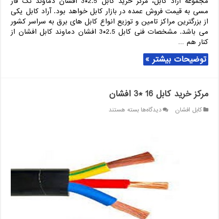
مجموعه آراد کابل، مرکز خرید کابل 2.5*3 افشان دماوند تک فاز
مسی به قیمت فروش عمده در بازار کابل خواهد بود. آراد کابل یکی
از بزرگترین مراکز تامین و توزیع انواع کابل های برق به سراسر کشور
می باشد. مشخصات فنی کابل 2.5*3 افشان دماوند کابل افشان از
کنار هم …
توضیحات بیشتر »
مرکز خرید کابل 16 *3 افشان
برای
کابل افشان
دیدگاه‌ها
بسته هستند
مرکز
خرید
کابل
16
*3
افشان