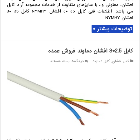
افشان، مفتولی و.. با سایزهای متفاوت از خدمات مجموعه آراد کابل
می باشد. اطلاعات فنی کابل 35 *3 افشان NYMHY کابل 35 *3
افشان NYMHY …
توضیحات بیشتر »
کابل 2.5*3 افشان دماوند فروش عمده
برای
کابل افشان
,
کابل دماوند
دیدگاه‌ها
بسته هستند
کابل
2.5*3
افشان
دماوند
فروش
عمده