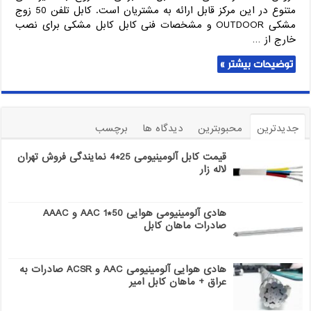
متنوع در این مرکز قابل ارائه به مشتریان است. کابل تلفن 50 زوج
مشکی OUTDOOR و مشخصات فنی کابل کابل مشکی برای نصب
خارج از …
توضیحات بیشتر »
جدیدترین
محبوبترین
دیدگاه ها
برچسب
قیمت کابل آلومینیومی 25*4 نمایندگی فروش تهران
لاله زار
هادی آلومینیومی هوایی 50*1 AAC و AAAC
صادرات ماهان کابل
هادی هوایی آلومینیومی AAC و ACSR صادرات به
عراق + ماهان کابل امیر