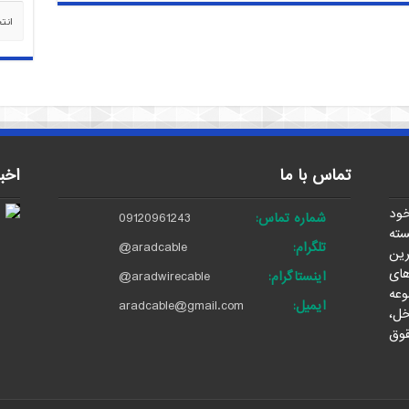
دسته‌
تماس با ما
اخب
خود
شماره تماس:
09120961243
توانسته
تلگرام:
@aradcable
ین
های
اینستاگرام:
@aradwirecable
وعه
ایمیل:
aradcable@gmail.com
خل،
قوق