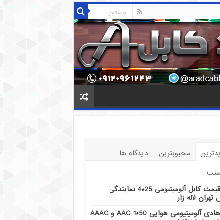
دترین
محبوبترین
دیدگاه ها
سب
قیمت کابل آلومینیومی 25*4 نمایندگی
تهران لاله زار
هادی آلومینیومی هوایی 50*1 AAC و AAAC