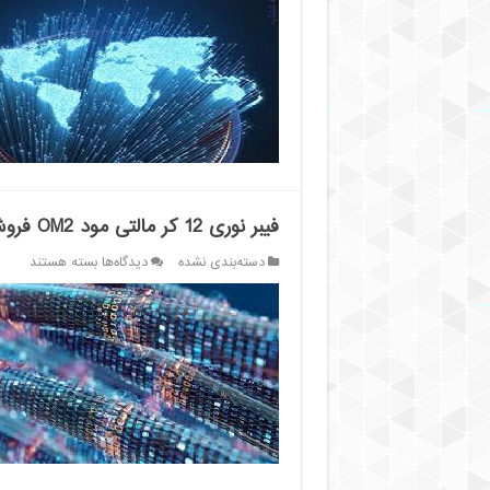
نوری
8
کر
مالتی
مود
MM
قیمت
خرید
فیبر نوری 12 کر مالتی مود OM2 فروش عمده
برای
دسته‌بندی نشده
دیدگاه‌ها
بسته هستند
فیبر
نوری
12
کر
مالتی
مود
OM2
فروش
عمده