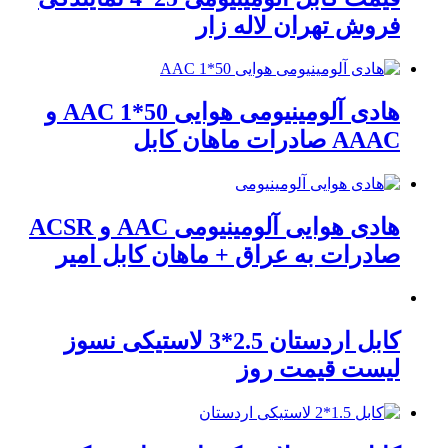
فروش تهران لاله زار
هادی آلومینیومی هوایی 50*1 AAC و
AAAC صادرات ماهان کابل
هادی هوایی آلومینیومی AAC و ACSR
صادرات به عراق + ماهان کابل امیر
کابل اردستان 2.5*3 لاستیکی نسوز
لیست قیمت روز