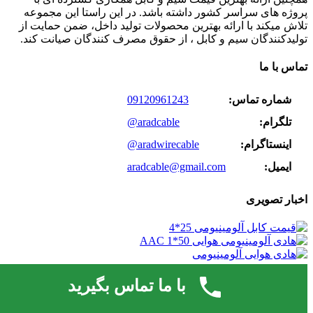
پروژه های سراسر کشور داشته باشد. در این راستا این مجموعه
تلاش میکند با ارائه بهترین محصولات تولید داخل، ضمن حمایت از
تولیدکنندگان سیم و کابل ، از حقوق مصرف کنندگان صیانت کند.
تماس با ما
شماره تماس:
09120961243
تلگرام:
@aradcable
اینستاگرام:
@aradwirecable
ایمیل:
aradcable@gmail.com
اخبار تصویری
© 2026 | کلیه حقوق مادی و معنوی این وب سایت متعلق است به
با ما تماس بگیرید
سایت
مرکز پخش عمده کابل آلومینیومی و برق در ایران - آراد کابل
صادرات کالا با آرادبرندینگ